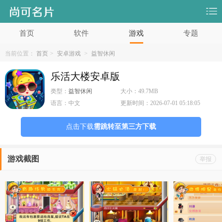
首页
软件
游戏
专题
当前位置：
首页
>
安卓游戏
>
益智休闲
乐活大楼安卓版
类型：
益智休闲
大小：
49.7MB
语言：
中文
更新时间：
2026-07-01 05:18:05
点击下载
需跳转至第三方下载
游戏截图
举报