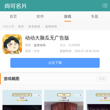
首页
软件
游戏
专题
当前位置：
首页
>
安卓游戏
>
益智休闲
动动大脑瓜无广告版
类型：
益智休闲
大小：
55.85MB
语言：
中文
更新时间：
2026-07-28 06:30:04
点击下载
游戏截图
举报