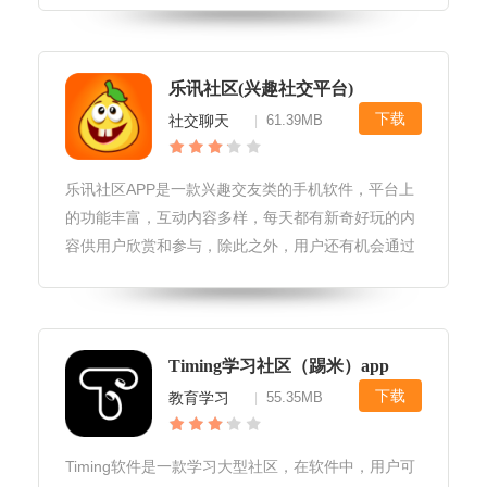
加盟店信息，方便他们在购物时做出更明智的选择。
有需要的用户快来95408下载软件使用吧！柠檬社区
功能社区：邻里圈交流;个人中心：查看订单、购物车
乐讯社区(兴趣社交平台)
信息，管理收藏商品等;消息中心：接收系统通知、商
下载
社交聊天
61.39MB
|
家活动推送等。柠檬社区亮
乐讯社区APP是一款兴趣交友类的手机软件，平台上
的功能丰富，互动内容多样，每天都有新奇好玩的内
容供用户欣赏和参与，除此之外，用户还有机会通过
参加活动赢取乐讯手机等奖品，能够让用户的体验更
加丰富多彩。感兴趣的小伙伴快来下载试试吧！
Timing学习社区（踢米）app
下载
教育学习
55.35MB
|
Timing软件是一款学习大型社区，在软件中，用户可