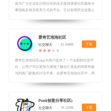
源为广大生活在日照社区的业主提供便捷社区服务办
事指南及相关联系方式的平台。它以智慧民生改善人
民生活，让生活更加和谐简单。通过充分利用物联
网、云计算等新一代信息技术，为社区用户打造一个
便捷、舒适、安全的智慧生活环境。软件特色便捷的
社区服务：用户可以随时随地使用app查询社区信
爱奇艺泡泡社区
息、预约服务、报修等，无需前往社区办公室或相关
下载
社交聊天
81.54MB
|
部门。实时新闻推送：app会根据
爱奇艺泡泡社区app为用户提供了一个全新的社交平
台，让用户可以更加方便地了解自己喜欢的明星和参
与到热门剧集的讨论中来。在爱奇艺泡泡社区中，用
户可以看到最新的明星资讯、热门电视剧的评论和推
荐，还可以和其他粉丝一起交流心得体会，分享自己
的观点和感受。感兴趣的小伙伴快来95408下载吧。
Poni(创意分享社区)
下载
社交聊天
76.12MB
|