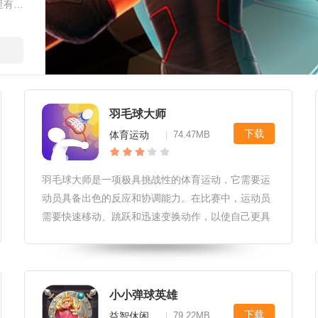
里有经
有许多
羽毛球大师
下载
体育运动
74.47MB
|
羽毛球大师是一项极具挑战性的体育运动，它需要运
动员具备出色的反应和协调能力。在比赛中，运动员
需要快速移动、跳跃和迅速变换动作，以使自己更具
有攻击性和防守性。羽毛球大师游戏更新1.新增了多
种羽毛球比赛模式，包括单人、双人、团队对抗等，
满足了不同玩家的需求。2.引
小小弹球英雄
下载
益智休闲
79.22MB
|