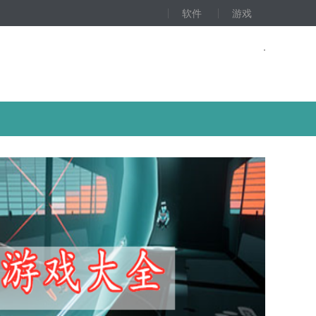
软件
游戏