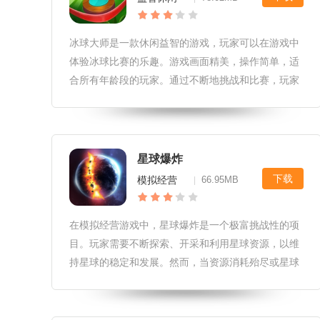
冰球大师是一款休闲益智的游戏，玩家可以在游戏中
体验冰球比赛的乐趣。游戏画面精美，操作简单，适
合所有年龄段的玩家。通过不断地挑战和比赛，玩家
可以提升自己的冰球技巧，成为一名真正的冰球大
师。以下是针对“冰球大师”游戏的详细介绍：冰球大
师游戏优势1.真实的物理引擎：
星球爆炸
下载
模拟经营
66.95MB
|
在模拟经营游戏中，星球爆炸是一个极富挑战性的项
目。玩家需要不断探索、开采和利用星球资源，以维
持星球的稳定和发展。然而，当资源消耗殆尽或星球
环境恶化时，星球就会爆炸。玩家需要在这些危机中
寻找解决方案，以避免星球爆炸，同时还要应对其他
玩家的竞争和威胁。星球爆炸游戏