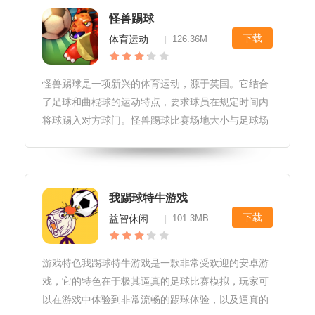
怪兽踢球
下载
体育运动
126.36M
|
怪兽踢球是一项新兴的体育运动，源于英国。它结合
了足球和曲棍球的运动特点，要求球员在规定时间内
将球踢入对方球门。怪兽踢球比赛场地大小与足球场
相似，但球门更大，以便于球员将球踢入。怪兽踢球
比赛激烈、有趣，吸引了越来越多的球迷。怪兽踢球
游戏特色1.丰富的角色选择：怪
我踢球特牛游戏
下载
益智休闲
101.3MB
|
游戏特色我踢球特牛游戏是一款非常受欢迎的安卓游
戏，它的特色在于极其逼真的足球比赛模拟，玩家可
以在游戏中体验到非常流畅的踢球体验，以及逼真的