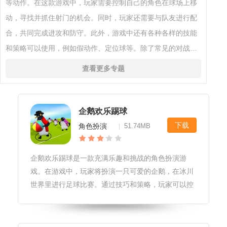
等动作。在这款游戏中，玩家需要控制自己的角色在球场上移
动，寻找并抓住射门的机会。同时，玩家还需要与队友进行配
合，共同完成进攻和防守。此外，游戏中还有各种各样的技能
和策略可以使用，例如假动作、定位球等。除了常见的对战模
式外，游戏中还有训练模式、挑战模式等，玩家可以通过这些
查看更多专题
模式来提高自己的技能和
企鹅欢乐踢球
下载
角色扮演
51.74MB
|
企鹅欢乐踢球是一款充满乐趣和挑战的角色扮演游
戏。在游戏中，玩家将扮演一只可爱的企鹅，在冰川
世界里进行足球比赛。通过技巧和策略，玩家可以控
制企鹅完成各种足球技巧，如传球、射门、扑救等，
并与其他玩家展开激烈的对抗。游戏充满趣味和挑
战，让玩家在欢乐中体验足球的魅力。