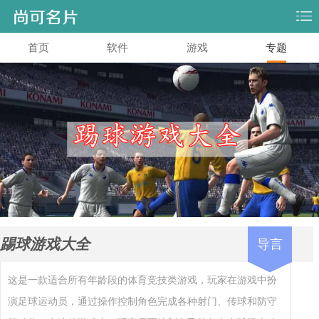
首页
软件
游戏
专题
踢球游戏大全
导言
这是一款适合所有年龄段的体育竞技类游戏，玩家在游戏中扮
演足球运动员，通过操作控制角色完成各种射门、传球和防守