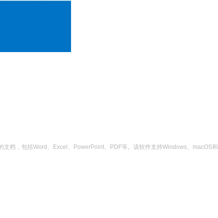
Word、Excel、PowerPoint、PDF等。该软件支持Windows、mac