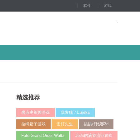
软件
游戏
精选推荐
果冻史莱姆游戏
我发现了Eureka
拉绳箱子游戏
击打先生
跳跳杆比赛3d
Fate Grand Order Waltz
JoJo的滴答流行冒险