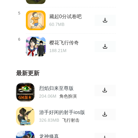
5
藏起0分试卷吧
60.7MB
6
樱花飞行传奇
手游中文版
188.21M
最新更新
烈焰归来至尊版
204.06M
角色扮演
游手好闲的射手ios版
326.83MB
飞行射击
龙神修真