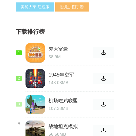
美餐大亨 红包版
恐龙拼图手游
下载排行榜
梦大富豪
1
58.9M
1945年空军
2
148.08MB
机场吃鸡联盟
3
游戏
107.38MB
4
战地坦克模拟
器游戏
56.58MB