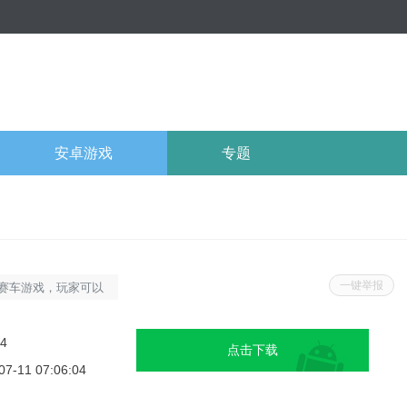
安卓游戏
专题
一键举报
赛车游戏，玩家可以
赛。在游戏中，玩家
车手进行激烈的比
24
点击下载
.真实的赛车体验：游
07-11 07:06:04
特性，玩家需要掌握