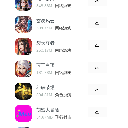
348.36M
网络游戏
玄灵风云
394.74M
网络游戏
裂天尊者
250.17M
网络游戏
蓝王白顶
161.76M
网络游戏
斗破荣耀
504.51M
角色扮演
萌盟大冒险
54.67MB
飞行射击