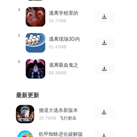
4
逃离学校里的
疯女人
56.77MB
5
逃离现场3D内
购版
81.42MB
6
逃离吸血鬼之
馆最新版
68.36MB
最新更新
撤退大逃杀新版本
39.79MB
飞行射击
机甲蜘蛛进化破解版