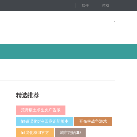
软件
游戏
精选推荐
荒野废土求生免广告版
fnf错误化bf夺回意识新版本
哥布林战争游戏
fnf腐化模组官方
城市跑酷3D