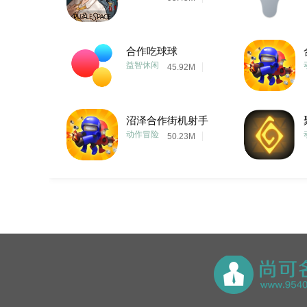
合作吃球球
益智休闲
45.92M
沼泽合作街机射手
动作冒险
50.23M