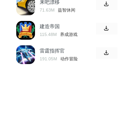
来吧漂移
71.63M
益智休闲
建造帝国
115.48M
养成游戏
雷霆指挥官
191.05M
动作冒险