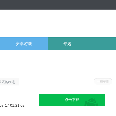
安卓游戏
专题
一键举报
家庭购物进
览、进购支
查看查看，
2
点击下载
，各种信息
07-17 01:21:02
载吧。