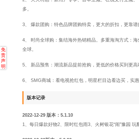
多。
3、 爆款团购：特色品牌团购特卖，更大的折扣，更靠谱
4、 时尚全球购：集结海外热销精品。多重海淘方式：
全球。
免
责
声
5、 新品预售：潮流新品提前抢购，更低的价格买到更高
明
6、 SMG商城：看电视抢红包，明星栏目边看边买，实
版本记录
2022-12-29
版本：5.1.10
1、每日爆款好物2、限时红包雨3、火树银花“闹”豫园 玩