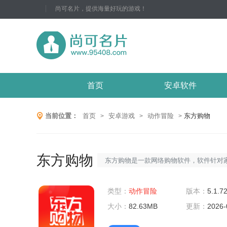
尚可名片，提供海量好玩的游戏！
首页
安卓软件
当前位置：
首页
安卓游戏
动作冒险
东方购物
>
>
>
东方购物
东方购物是一款网络购物软件，软件针对
行网购，用户可以在软件中进行搜索、浏
付，还可以将自己在获得的单品进行评论
类型：
动作冒险
版本：
5.1.7
同时有对于一些商品还可以直播进行观看
大小：
82.63MB
更新：
2026-
非常有用。感兴趣的小伙伴快来95408下