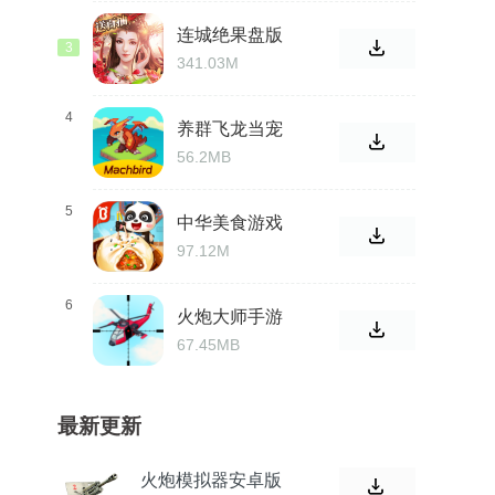
连城绝果盘版
3
341.03M
4
养群飞龙当宠
物
56.2MB
5
中华美食游戏
97.12M
6
火炮大师手游
67.45MB
最新更新
火炮模拟器安卓版