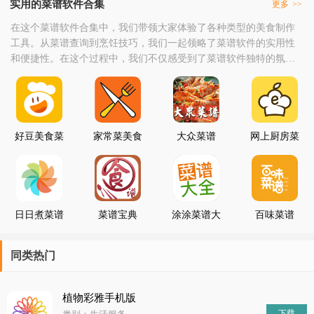
实用的菜谱软件合集
更多
>>
在这个菜谱软件合集中，我们带领大家体验了各种类型的美食制作
工具。从菜谱查询到烹饪技巧，我们一起领略了菜谱软件的实用性
和便捷性。在这个过程中，我们不仅感受到了菜谱软件独特的氛围
和世界观，还锻炼了自己的烹饪技巧和创意能力。我们在使用菜谱
软件时学会了如何查找和学习各种类型的菜谱、了解食材搭配和烹
饪技巧等，以及如何利用菜谱软件分享自己的烹饪心得和创新点
子。同时，我们也意识到了菜谱软件的重要性和必要性。然而
好豆美食菜
家常菜美食
大众菜谱
网上厨房菜
谱
菜谱
谱ios版
V13.7.16
苹果版
日日煮菜谱
菜谱宝典
涂涂菜谱大
百味菜谱
IOS版
V1.20 安卓
全
版
同类热门
植物彩雅手机版
下载