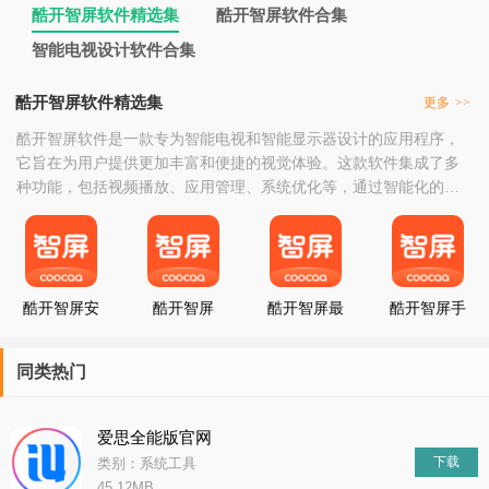
酷开智屏软件精选集
酷开智屏软件合集
智能电视设计软件合集
酷开智屏软件精选集
更多
>>
酷开智屏软件是一款专为智能电视和智能显示器设计的应用程序，
它旨在为用户提供更加丰富和便捷的视觉体验。这款软件集成了多
种功能，包括视频播放、应用管理、系统优化等，通过智能化的操
作界面，让用户能够轻松地对电视或显示器进行个性化设置和控
制。酷开智屏软件的界面设计简洁直观，使得用户即使没有技术背
景也能快速上手。软件支持高清视频播放，能够流畅地播放各种格
式的视频文件，让用户享受到高清晰度的影视内容。此外，它
酷开智屏安
酷开智屏
酷开智屏最
酷开智屏手
卓版
新版
机版
同类热门
爱思全能版官网
下载
类别：系统工具
45.12MB