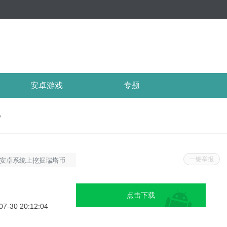
安卓游戏
专题
p
一键举报
在安卓系统上挖掘瑞塔币
：软件特色1.高效挖
使得挖矿效率更高。2.
点击下载
息，显示矿池排名、算力
07-30 20:12:04
多重加密技术和保护机