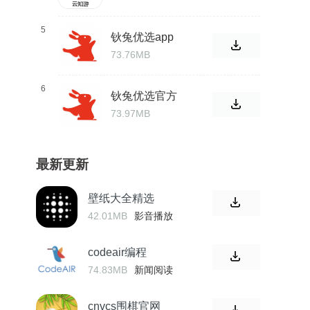
5
钬兔优选app
73.76MB
6
钬兔优选官方
版
73.97MB
最新更新
壁纸大全精选
42.01MB
影音播放
codeair编程
74.83MB
新闻阅读
cnvcs围棋官网