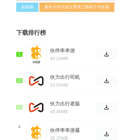
校猿网
青年大学习第九季第三期电子书答案
下载排行榜
伙伴串串游
1
V1.0
40.22MB
伙力出行司机
2
端app
53.02MB
伙力出行老版
3
本
49.48MB
4
伙伴串串游最
新版
35.37MB