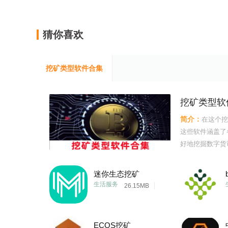
猜你喜欢
挖矿类型软件合集
挖矿类型软
简介：
在这个挖
这些软件涵盖了
好地挖掘数字货
矿应用中的挑战
能为您提供一个
迷你生态挖矿
里，我们将继续
生活服务
26.15MB
ECOS挖矿