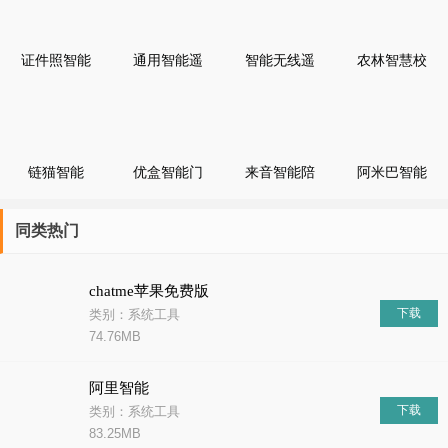
思维能力，还学会了团队合作和分享精神。我们在面对复杂的问题
时，学会了共同协作;我们在取得成果时，学会了分享喜悦;
证件照智能
通用智能遥
智能无线遥
农林智慧校
大师
控器
控器
园（智能校
园管理服
务）
链猫智能
优盒智能门
来音智能陪
阿米巴智能
禁系统
练
同类热门
chatme苹果免费版
下载
类别：系统工具
74.76MB
阿里智能
下载
类别：系统工具
83.25MB