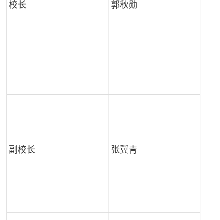
校长
郭秋勋
截
副校长
张冀青