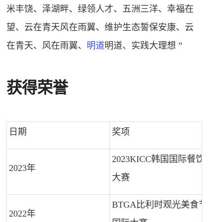
米丰饶、泽湖畔、绿领人才、五洲三洋、幸福在
望、云在青天风在雨翼、维护生态誓保安康、云
在青天、风在雨翼、
明道
明道、实践大理想 ”
获得荣誉
日期
奖项
2023KICC韩国国际餐饮
2023年
大赛
BTGA比利时观光美食节
2022年