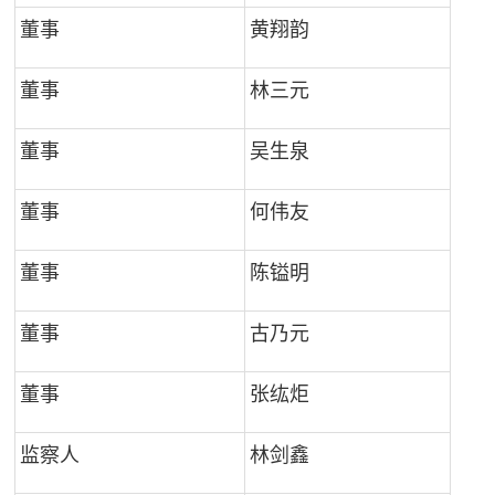
董事
黄翔韵
董事
林三元
董事
吴生泉
董事
何伟友
董事
陈镒明
董事
古乃元
董事
张纮炬
监察人
林剑鑫