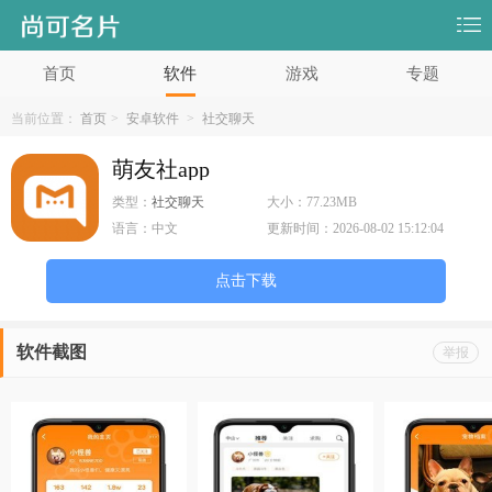
首页
软件
游戏
专题
当前位置：
首页
>
安卓软件
>
社交聊天
萌友社app
类型：
社交聊天
大小：
77.23MB
语言：
中文
更新时间：
2026-08-02 15:12:04
点击下载
软件截图
举报