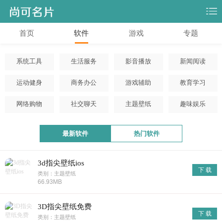
首页
软件
游戏
专题
系统工具
生活服务
影音播放
新闻阅读
运动健身
商务办公
游戏辅助
教育学习
网络购物
社交聊天
主题壁纸
趣味娱乐
最新软件
热门软件
3d指尖壁纸ios
下 载
类别：主题壁纸
66.93MB
3D指尖壁纸免费
下 载
类别：主题壁纸