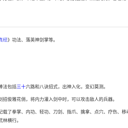
真经
》功法、落英神剑掌等。
棒法包括
三十
六路和八诀招式，出神入化，变幻莫测。
剑招俊雅花俏，将内力灌入剑中时，可以攻击敌人的兵器。
记载了拳掌、内功、轻功、刀剑、指爪、擒拿、点穴、疗伤、移
武林横行。