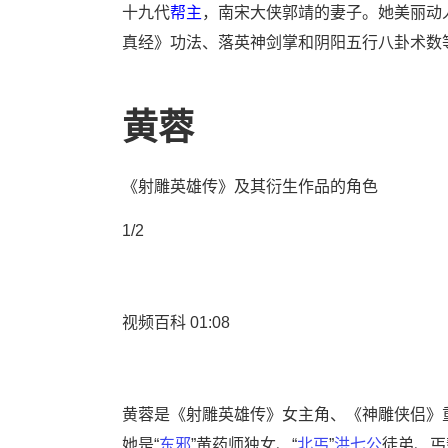
十九代
帮主
，南宋大侠郭靖的妻子。她美丽动
真经》功法、落英神剑掌和阴阳五行八卦术数
黄蓉
《射雕英雄传》及其衍生作品的角色
1/2
视频百科 01:08
黄蓉是《射雕英雄传》女主角
、《神雕侠侣》
她是“
东邪
”黄药师独女、“
北丐
”
洪七公
徒弟、丐