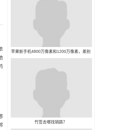
依
苹果新手机4800万像素和1200万像素，差别
他
大不大？
药
，
憨
竹签去哪找销路？
郭