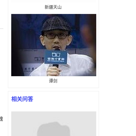
新疆天山
谭剑
相关问答
魂