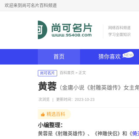
欢迎来到尚可名片百科频道
网络百科频道
学习全面知识
首页
猜你喜欢
百科首页
> 正文
尚可名片
黄蓉
（金庸小说《射雕英雄传》女主
次浏览
|
更新时间：2023-10-23
精选百科
小编整理：
黄蓉是《射雕英雄传》、《神雕侠侣》和《
倚