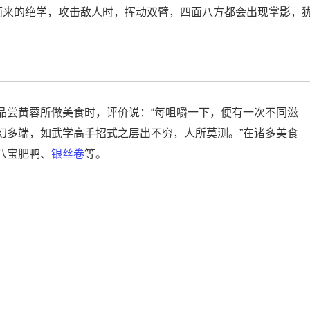
化而来的绝学，攻击敌人时，挥动双臂，四面八方都会出现掌影，
品尝黄蓉所做美食时，评价说：“每咀嚼一下，便有一次不同滋
幻多端，如武学高手招式之层出不穷，人所莫测。”
在诸多美食
八宝肥鸭、
银丝卷
等。