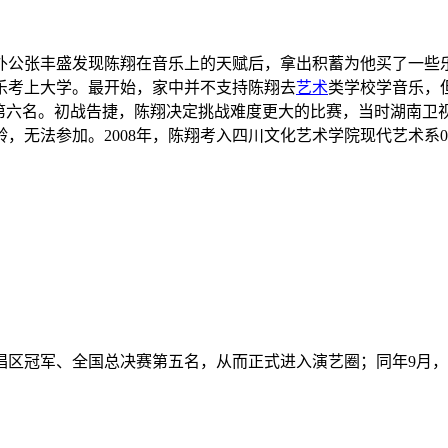
外公张丰盛发现陈翔在音乐上的天赋后，拿出积蓄为他买了一些
乐考上大学。最开始，家中并不支持陈翔去
艺术
类学校学音乐，
第六名
。初战告捷，陈翔决定挑战难度更大的比赛，当时
湖南卫
龄，无法参加
。2008年，陈翔考入四川文化艺术学院现代艺术系
唱区冠军、全国总决赛第五名，从而正式进入演艺圈
；同年9月