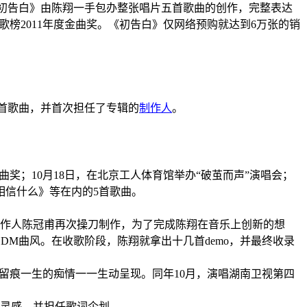
初告白
》由陈翔一手包办整张唱片五首歌曲的创作，完整表达
歌榜2011年度金曲奖
。《初告白》仅网络预购就达到6万张的销
。
首歌曲，并首次担任了专辑的
制作人
。
曲奖
；10月18日，在北京工人
体育馆
举办“破茧而声”演唱会
；
相信什么
》等在内的5首歌曲
。
制作人陈冠甫再次操刀制作，为了完成陈翔在音乐上创新的想
DM曲风。在收歌阶段，陈翔就拿出十几首demo，并最终收录
初留痕一生的痴情一一生动呈现
。同年10月，演唱
湖南卫视
第四
灵感，并担任歌词企划
。