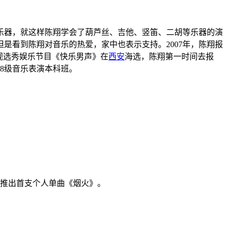
乐器，就这样陈翔学会了
葫芦丝
、
吉他
、
竖笛
、
二胡
等乐器的演
但是看到陈翔对音乐的热爱，家中也表示支持
。2007年，陈翔报
视
选秀娱乐节目《
快乐男声
》在
西安
海选，陈翔第一时间去报
08级音乐表演本科班。
，推出首支个人单曲《
烟火
》
。