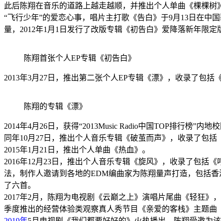
此后陈翔在音乐的道路上越走越顺，并推出个人单曲《
棵棵树
“飞行少年”的爱恋心事
，唱片主打歌《告白》于9月13日在中
量，2012年1月1日发行了改版专辑《初告白》爱降落新年限定
陈翔首张个人EP专辑《初告白》
2013年3月27日，推出第二张个人EP专辑《
漂
》，收录了包括
陈翔的专辑《漂》
2014年4月26日，获得“2013
Music
Radio中国
TOP
排行榜”内地
同年10月27日，推出个人音乐专辑《
破茧而声
》，收录了包括
2015年1月21日，推出个人单曲《
热血
》
。
2016年12月23日，推出个人音乐专辑《
旋风
》，收录了包括《
法，制作人邀请到各地的EDM编曲家为陈翔量声打造，包括
香
了六首
。
2017年2月，陈翔为电视剧《
云巅之上
》演唱片尾曲《
轻狂
》，
季度推出的经营体验类观察
真人秀
节目《
亲爱的客栈
》主题曲
2019年
5月电视剧《
我们都要好好的
》火热播出，陈翔受邀为该