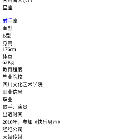
甘肃
省天水市
星座
射手
座
血型
B型
身高
176cm
体重
62Kg
教育程度
毕业院校
四川文化艺术学院
职业信息
职业
歌手、演员
出道时间
2010年，参加《快乐男声》
经纪公司
天娱传媒