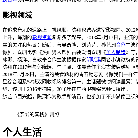
影视领域
在追求音乐的道路上一帆风顺，陈翔也跨界进军影视圈。2012
上升，陈翔的
影视资源
渐渐多了起来。2013年2月17日，主
丝的关注和热议
；随后，与
吴奇隆
、
刘诗诗
、
孙艺洲
合作
主演
你
》
、喜剧电影《
热血男人帮
》古装爱情喜剧《
美人制造
》等
冰卿
、
杨洋
、
白敬亭
合作主演根据作家
明晓溪
同名小说改编的
陈翔在2017年与
郭晓婷
、
牛子藩
、
陈晨
合作主演古装穿越剧《
2018年5月28日，主演的美食题材的青春励志剧《
像我们一样年
星综合组及52城双网收视均排名第一，主话题微博阅读量累计超
线
，该剧于2016年拍摄，2018年在
广西卫视
综艺频道播出
。
综艺节目兴起，陈翔作为歌手和演员，也参加了不少
湖南卫视
《亲爱的客栈》剧照
个人生活