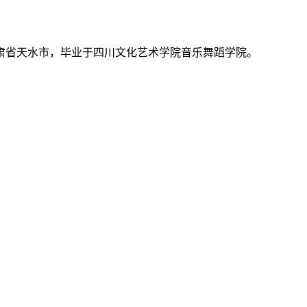
肃省
天水市
，毕业于
四川文化艺术学院音乐舞蹈学院
。