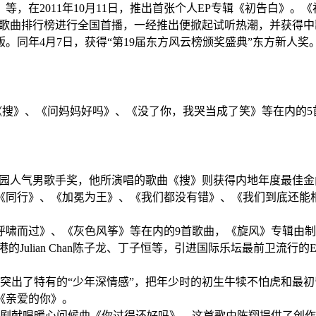
》等
，在2011年10月11日，推出首张个人EP专辑《
初告白
》
。《
国歌曲排行榜进行全国首播，一经推出便掀起试听热潮
，并获得中
版
。同年4月7日，获得“第19届东方风云榜颁奖盛典”东方新人奖
《搜》、《
问妈妈好吗
》、《没了你，我哭当成了笑》等在内的5
校园人气男歌手奖，他所演唱的歌曲《
搜
》则获得内地年度最佳金
《同行》、《
加冕为王
》、《我们都没有错》、《
我们到底还能
呼啸而过
》、《灰色风筝》等在内的9首歌曲，《旋风》专辑由
港
的Julian Chan
陈子龙
、丁子恒等，引进国际乐坛最前卫流行的E
突出了特有的“少年深情感”，把年少时的初生牛犊不怕虎和最
《
亲爱的你
》
。
剧献唱暖心问候曲《你过得还好吗》。这首歌由陈翔提供了创作