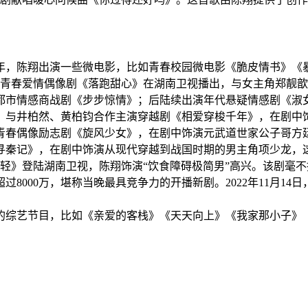
年，陈翔出演一些
微电影
，比如青春校园微电影《
脆皮情书
》
《
演的青春爱情偶像剧《
落跑甜心
》在
湖南卫视
播出，与女主角
郑靓歆
都市情感商战剧《
步步惊情
》
；后陆续出演年代悬疑情感剧《
淑
，与
井柏然
、
黄柏钧
合作主演穿越剧《
相爱穿梭千年
》，在剧中
青春偶像励志剧《
旋风少女
》，在剧中饰演元武道世家公子哥
方
寻秦记
》
，在剧中饰演从现代穿越到战国时期的男主角
项少龙
，
轻
》登陆
湖南卫视
，陈翔饰演“饮食障碍极简男”高兴
。该剧毫不
过8000万，堪称当晚最具竞争力的开播新剧
。2022年11月14
的综艺节目，比如《亲爱的客栈》《
天天向上
》《
我家那小子
》