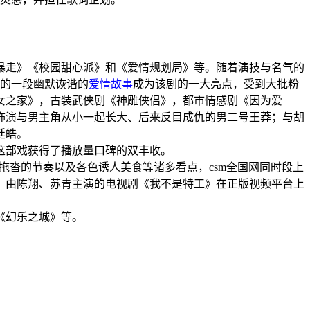
暴走
》
《校园甜心派》和《
爱情规划局
》等
。随着演技与名气的
的一段幽默诙谐的
爱情故事
成为该剧的一大亮点，受到大批粉
女之家
》
，古装武侠剧《
神雕侠侣
》
，都市情感剧《
因为爱
饰演与男主角从小一起长大、后来反目成仇的男二号王莽
；与
胡
廷皓
。
这部戏获得了播放量口碑的双丰收
。
拖沓的节奏以及各色诱人美食等诸多看点，csm全国网同时段上
日，由陈翔、
苏青
主演的电视剧《
我不是特工
》在正版视频平台上
《
幻乐之城
》等
。