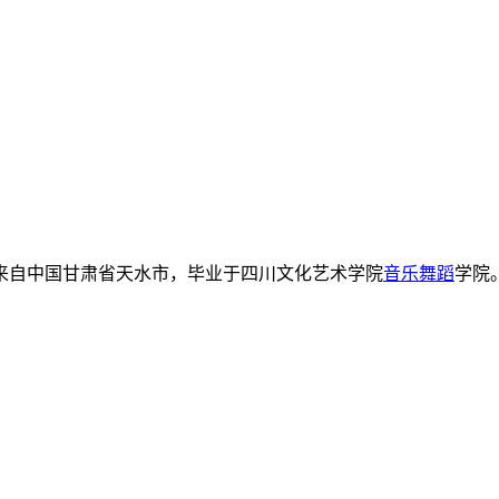
）
日，来自中国甘肃省天水市，毕业于四川文化艺术学院
音乐舞蹈
学院