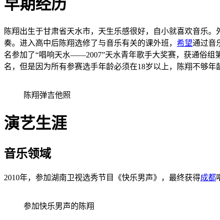
早期经历
陈翔出生于
甘肃省天水市
，天生乐感很好，自小就喜欢音乐。
奏。进入高中后陈翔选修了与音乐有关的课外班，
希望
通过音
名参加了“唱响
天水
——2007”天水青年歌手大奖赛，获通俗组
名，但是因为所有参赛选手年龄必须在18岁以上，陈翔不够年
陈翔弹吉他照
演艺生涯
音乐领域
2010年，参加湖南卫视选秀节目《快乐男声》，最终获得
成都
参加快乐男声的陈翔