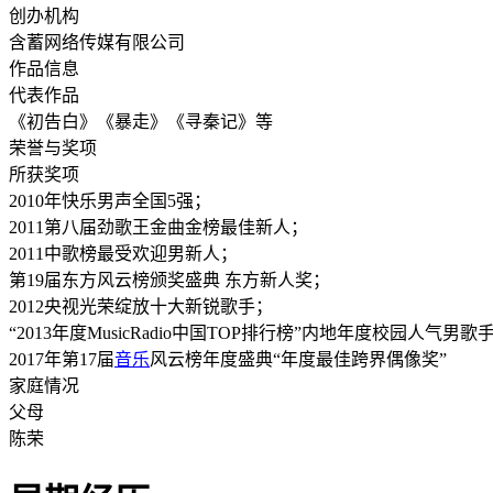
创办机构
含蓄网络传媒有限公司
作品信息
代表作品
《
初告白
》《暴走》《
寻秦记
》等
荣誉与奖项
所获奖项
2010年快乐男声全国5强
；
2011第八届劲歌王金曲金榜最佳新人
；
2011中歌榜最受欢迎男新人
；
第19届东方风云榜颁奖盛典 东方新人奖
；
2012央视光荣绽放十大新锐歌手
；
“2013年度MusicRadio中国TOP排行榜”内地年度校园人气男歌
2017年第17届
音乐
风云榜年度盛典“年度最佳跨界偶像奖”
家庭情况
父母
陈荣