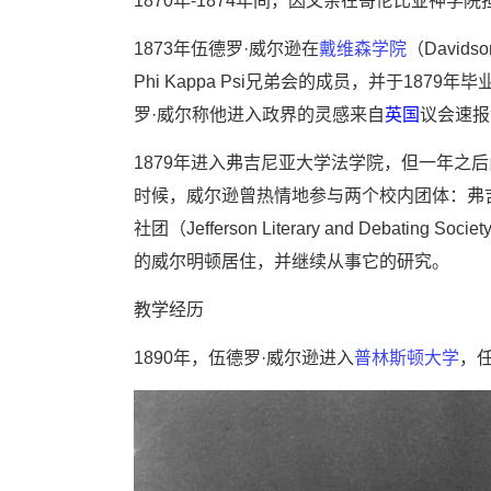
1870年-1874年间，因父亲在哥伦比亚神
1873年伍德罗·威尔逊在
戴维森学院
（Davi
Phi Kappa Psi兄弟会的成员，并于18
罗·威尔称他进入政界的灵感来自
英国
议会速报记
1879年进入弗吉尼亚大学法学院，但一年之
时候，威尔逊曾热情地参与两个校内团体：弗
社团（Jefferson Literary and Deb
的威尔明顿居住，并继续从事它的研究。
教学经历
1890年，伍德罗·威尔逊进入
普林斯顿大学
，