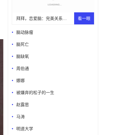
拜拜，恋爱脑：完美关系的心理学秘密
看一眼
脑动脉瘤
脑死亡
脑缺氧
周伯通
娜娜
被嫌弃的松子的一生
赵露思
马涛
明道大学