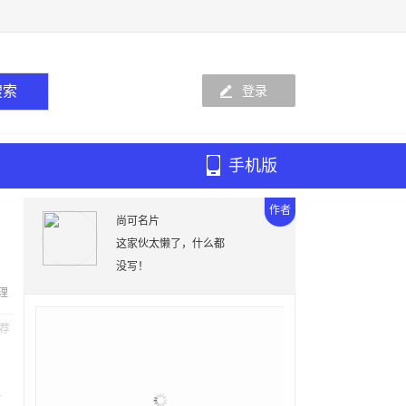
登录
手机版
作者
尚可名片
这家伙太懒了，什么都
没写！
理
荐
、