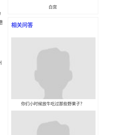
白宫
为
德
相关问答
州
你们小时候放牛吃过那些野果子？