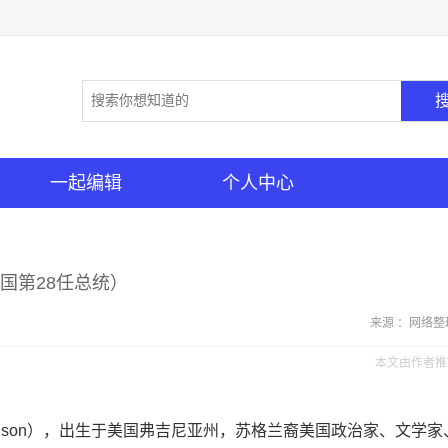
一起编辑
个人中心
国第28任总统）
来源 ：网络整
本文由作者推
ow Wilson），出生于美国弗吉尼亚州，苏格兰裔美国政治家、文学家