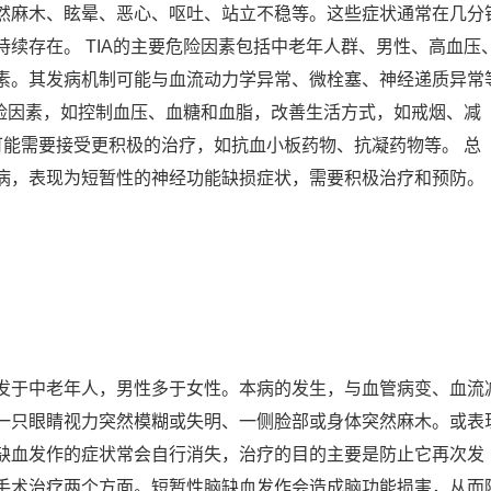
然麻木、眩晕、恶心、呕吐、站立不稳等。这些症状通常在几分
续存在。 TIA的主要危险因素包括中老年人群、男性、高血压
素。其发病机制可能与血流动力学异常、微栓塞、神经递质异常
危险因素，如控制血压、血糖和血脂，改善生活方式，如戒烟、减
可能需要接受更积极的治疗，如抗血小板药物、抗凝药物等。 总
病，表现为短暂性的神经功能缺损症状，需要积极治疗和预防。
发于中老年人，男性多于女性。本病的发生，与血管病变、血流
一只眼睛视力突然模糊或失明、一侧脸部或身体突然麻木。或表
缺血发作的症状常会自行消失，治疗的目的主要是防止它再次发
手术治疗两个方面。短暂性脑缺血发作会造成脑功能损害，从而