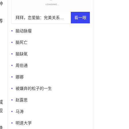
钟
、
拜拜，恋爱脑：完美关系的心理学秘密
看一眼
等
脑动脉瘤
脑死亡
脑缺氧
周伯通
娜娜
被嫌弃的松子的一生
赵露思
减
现
马涛
明道大学
降