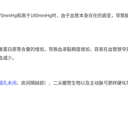
70mmHg和高于180mmHg时，由于血管本身存在的病变，导致
维蛋白原等含量的增加，导致血液黏稠度增加，容易在血管狭窄
血减少。
圆孔未闭
、房间隔缺损）、二尖瓣赘生物以及主动脉弓粥样硬化