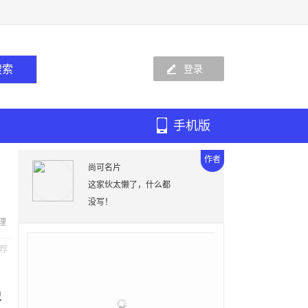
登录
手机版
作者
尚可名片
这家伙太懒了，什么都
没写！
理
荐
只