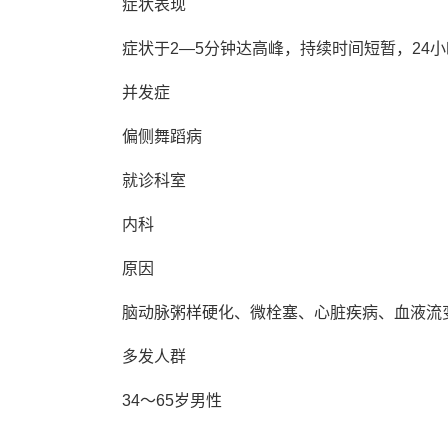
症状表现
症状于2—5分钟达高峰，持续时间短暂，24
并发症
偏侧舞蹈病
就诊科室
内科
原因
脑动脉粥样硬化、微栓塞、心脏疾病、血液流
多发人群
34～65岁男性