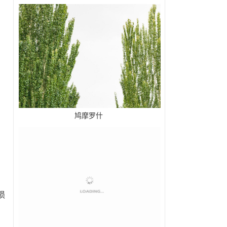
鸠摩罗什
损