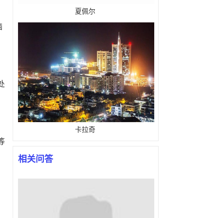
夏佩尔
脑
处
卡拉奇
等
相关问答