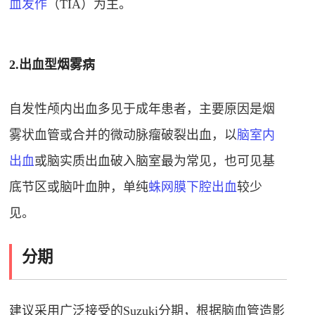
血发作
（TIA）为主
。
2.出血型烟雾病
自发性颅内出血多见于成年患者，主要原因是烟
雾状血管或合并的微动脉瘤破裂出血，以
脑室内
出血
或脑实质出血破入脑室最为常见，也可见基
底节区或脑叶血肿，单纯
蛛网膜下腔出血
较少
见
。
分期
建议采用广泛接受的Suzuki分期，根据脑血管造影