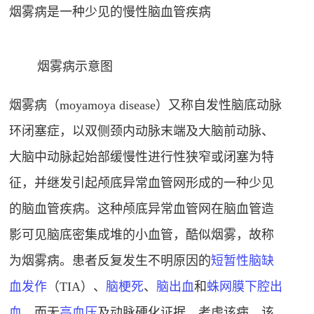
烟雾病是一种少见的慢性脑血管疾病
烟雾病示意图
烟雾病（moyamoya disease）又称自发性脑底动脉
环闭塞症
，以双侧颈内动脉末端及大脑前动脉、
大脑中动脉起始部缓慢性进行性狭窄或闭塞为特
征
，并继发引起颅底异常血管网形成的一种少见
的脑血管疾病
。这种颅底异常血管网在脑血管造
影可见脑底密集成堆的小血管，酷似烟雾，故称
为烟雾病
。患者反复发生不明原因的
短暂性脑缺
血发作
（TIA）、
脑梗死
、
脑出血
和
蛛网膜下腔出
血
，而无
高血压
及动脉硬化证据，考虑该病。该