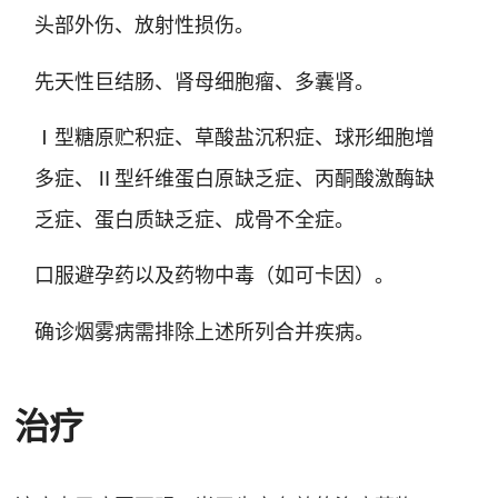
头部外伤、放射性损伤
。
先天性巨结肠、肾母细胞瘤、多囊肾
。
Ⅰ型糖原贮积症、草酸盐沉积症、球形细胞增
多症、Ⅱ型纤维蛋白原缺乏症、丙酮酸激酶缺
乏症、蛋白质缺乏症、成骨不全症
。
口服避孕药以及药物中毒（如可卡因）
。
确诊烟雾病需排除上述所列合并疾病
。
治疗