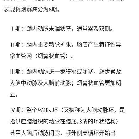
表现将烟雾病分为6期
。
Ⅰ期：颈内动脉末端狭窄，通常累及双侧
。
Ⅱ期：脑内主要动脉扩张，脑底产生特征性异
常血管网（烟雾状血管）
。
Ⅲ期：颈内动脉进一步狭窄或闭塞，逐步累及
大脑中动脉及大脑前动脉；烟雾状血管更加明
显
。
Ⅳ期：整个Willis 环（又被称为大脑动脉环，是
指供应脑组织的动脉在脑底形成的环状结构）
甚至大脑后动脉闭塞，颅外侧支循环开始出