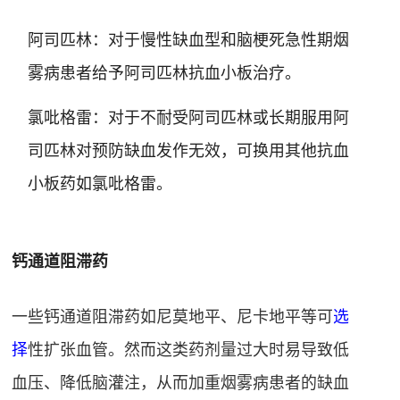
阿司匹林：对于慢性缺血型和脑梗死急性期烟
雾病患者给予阿司匹林抗血小板治疗
。
氯吡格雷：对于不耐受阿司匹林或长期服用阿
司匹林对预防缺血发作无效，可换用其他抗血
小板药如氯吡格雷
。
钙通道阻滞药
一些钙通道阻滞药如尼莫地平、尼卡地平等可
选
择
性扩张血管。然而这类药剂量过大时易导致低
血压、降低脑灌注，从而加重烟雾病患者的缺血